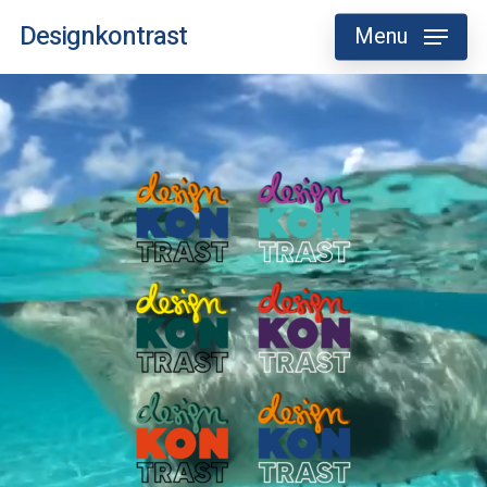
Skip
Designkontrast
Menu
to
main
content